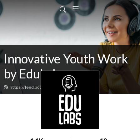
Innovative Youth Work
by EduLabs
https://feed.podbean.com/edulabs/feed.xml