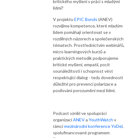
kritického myšlení v práci s mladými
lidmi?
V projektu
EPIC Bonds
(ANEV)
rozvíjíme kompetence, které mladým
lidem pomáhají orientovat se v
rozdílných názorech a společenských
tématech. Prostřednictvím webinářů,
micro learningových kurzů a
praktických metodik podporujeme
kritické myšlení, empatii, pocit
sounáležitosti i schopnost vést
respektující dialog - tedy dovednosti
důležité pro prevenci polarizace a
posilování porozumění mezi lidmi.
Podcast vznikl ve spolupráci
organizací
ANEV
a
YouthWatch
v
rámci
mezinárodní konference YoDel
,
spolufinancované programem