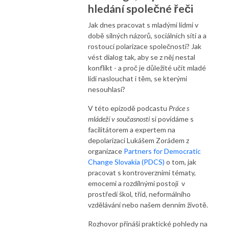
hledání společné řeči
Jak dnes pracovat s mladými lidmi v
době silných názorů, sociálních sítí a a
rostoucí polarizace společnosti? Jak
vést dialog tak, aby se z něj nestal
konflikt - a proč je důležité učit mladé
lidi naslouchat i těm, se kterými
nesouhlasí?
V této epizodě podcastu
Práce s
mládeží v současnosti
si povídáme s
facilitátorem a expertem na
depolarizaci Lukášem Zorádem z
organizace
Partners for Democratic
Change Slovakia (PDCS)
o tom, jak
pracovat s kontroverzními tématy,
emocemi a rozdílnými postoji v
prostředí škol, tříd, neformálního
vzdělávání nebo našem denním životě.
Rozhovor přináší praktické pohledy na