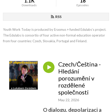
1.1K
18
Downloads
Episodes
RSS
Youth Work Today is produced by Erasmus + funded Edulabs’s project. 
The Edulabs is consortio of four active non-formal education operator 
from four countries: Czech, Slovakia, Portugal and Finland.
Czech/Čeština -
Hledání
porozumění v
rozdělené
společnosti
May 22, 2026
O dialogu, depolarizaci a