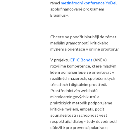
rámci
mezinárodní konference YoDel
,
spolufinancované programem
Erasmus+.
Chcete se ponořit hlouběji do témat
mediální gramotnosti, kritického
myšlení a orientace v online prostoru?
V projektu
EPIC Bonds
(ANEV)
rozvíjíme kompetence, které mladým
lidem pomáhají lépe se orientovat v
rozdílných názorech, společenských
tématech i digitálním prostředí.
Prostřednictvím webinářů,
microlearningových kurzů a
praktických metodik podporujeme
kritické myšlení, empatii, pocit
sounáležitosti i schopnost vést
respektující dialog - tedy dovednosti
důležité pro prevenci polarizace,