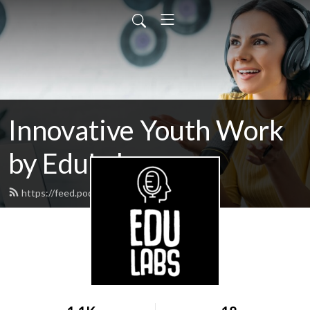
Innovative Youth Work
by EduLabs
https://feed.podbean.com/edulabs/feed.xml