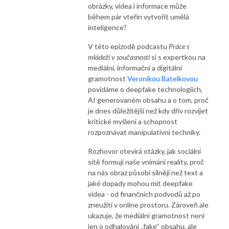
obrázky, videa i informace může
během pár vteřin vytvořit umělá
inteligence?
V této epizodě podcastu
Práce s
mládeží v současnosti
si s expertkou na
mediální, informační a digitální
gramotnost
Veronikou Batelkovou
povídáme o deepfake technologiích,
AI generovaném obsahu a o tom, proč
je dnes důležitější než kdy dřív rozvíjet
kritické myšlení a schopnost
rozpoznávat manipulativní techniky.
Rozhovor otevírá otázky, jak sociální
sítě formují naše vnímání reality, proč
na nás obraz působí silněji než text a
jaké dopady mohou mít deepfake
videa - od finančních podvodů až po
zneužití v online prostoru. Zároveň ale
ukazuje, že mediální gramotnost není
jen o odhalování „fake“ obsahu, ale