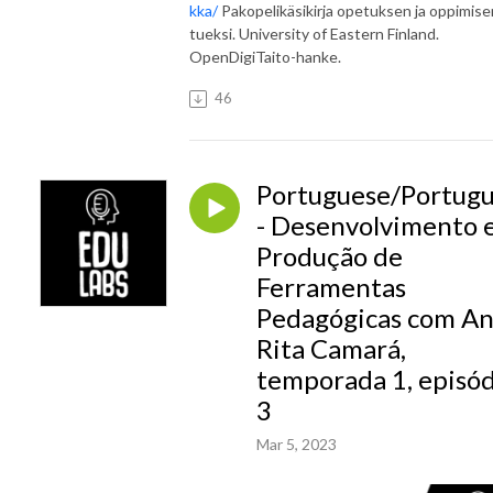
kka/
Pakopelikäsikirja opetuksen ja oppimise
tueksi. University of Eastern Finland.
OpenDigiTaito-hanke.
46
Portuguese/Portug
- Desenvolvimento 
Produção de
Ferramentas
Pedagógicas com A
Rita Camará,
temporada 1, episó
3
Mar 5, 2023