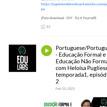
https://supermodelsonboard.wixsite.com/e
pe
(Para download - DIY - Do it Yourself)
83
Portuguese/Portug
- Educação Formal e
Educação Não Form
com Heloísa Puglies
temporada1, episód
2
Feb 10, 2023