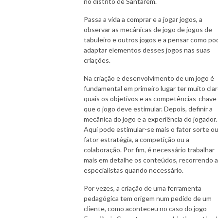
no distrito de Santarém.
Passa a vida a comprar e a jogar jogos, a
observar as mecânicas de jogo de jogos de
tabuleiro e outros jogos e a pensar como po
adaptar elementos desses jogos nas suas
criações.
Na criação e desenvolvimento de um jogo é
fundamental em primeiro lugar ter muito cla
quais os objetivos e as competências-chave
que o jogo deve estimular. Depois, definir a
mecânica do jogo e a experiência do jogador.
Aqui pode estimular-se mais o fator sorte ou
fator estratégia, a competição ou a
colaboração. Por fim, é necessário trabalhar
mais em detalhe os conteúdos, recorrendo a
especialistas quando necessário.
Por vezes, a criação de uma ferramenta
pedagógica tem origem num pedido de um
cliente, como aconteceu no caso do jogo