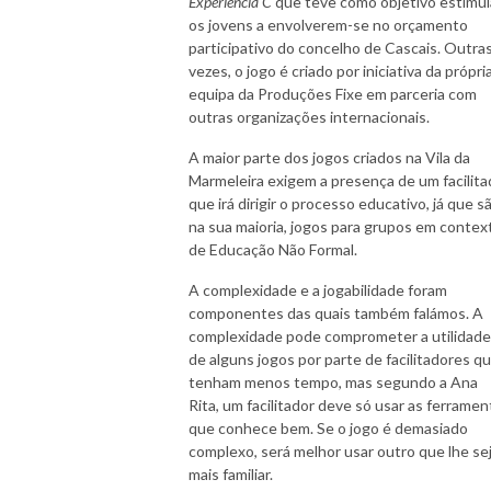
Experiência C
que teve como objetivo estimul
os jovens a envolverem-se no orçamento
participativo do concelho de Cascais. Outra
vezes, o jogo é criado por iniciativa da própri
equipa da Produções Fixe em parceria com
outras organizações internacionais.
A maior parte dos jogos criados na Vila da
Marmeleira exigem a presença de um facilita
que irá dirigir o processo educativo, já que s
na sua maioria, jogos para grupos em contex
de Educação Não Formal.
A complexidade e a jogabilidade foram
componentes das quais também falámos. A
complexidade pode comprometer a utilidade
de alguns jogos por parte de facilitadores q
tenham menos tempo, mas segundo a Ana
Rita, um facilitador deve só usar as ferramen
que conhece bem. Se o jogo é demasiado
complexo, será melhor usar outro que lhe se
mais familiar.