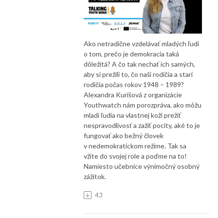
Ako netradične vzdelávať mladých ľudí
o tom, prečo je demokracia taká
dôležitá? A čo tak nechať ich samých,
aby si prežili to, čo naši rodičia a starí
rodičia počas rokov 1948 – 1989?
Alexandra Kurišová z organizácie
Youthwatch nám porozpráva, ako môžu
mladí ľudia na vlastnej koži prežiť
nespravodlivosť a zažiť pocity, aké to je
fungovať ako bežný človek
v nedemokratickom režime. Tak sa
vžite do svojej role a poďme na to!
Namiesto učebnice výnimočný osobný
zážitok.
43