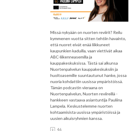
Missä nykyään on nuorten reviirit? Reilu
kymmenen vuotta sitten tehtiin havainto,
että nuoret eivät enää liikkuneet
kaupunkien kaduilla, vaan viettivät aikaa
ABC-liikenneasemilla ja
kauppakeskuksissa. Tästä sai alkunsa
Nuortenpalvelun kauppakeskuksiin ja
huoltoasemille suuntautunut hanke, jossa
nuoria kohdattiin uusissa ympäristöissä.
Tämän podcastin vieraana on
Nuortenpalvelun, Nuorten reviireillä -
hankkeen vastaava asiantuntija Pauliina
Lampela. Keskustelemme nuorten
kohtaamisista uusissa ympäristöissä ja
uusien aikuisryhmien kanssa.
46