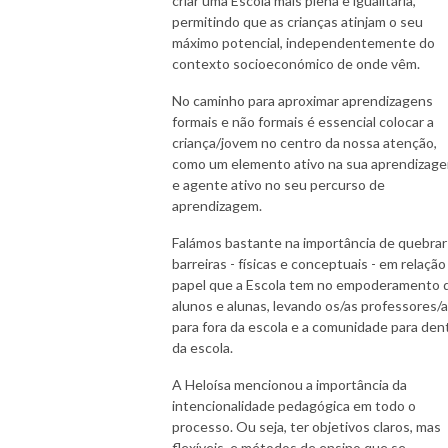
criar uma Escola mais plena e igualitária,
permitindo que as crianças atinjam o seu
máximo potencial, independentemente do
contexto socioeconómico de onde vêm.
No caminho para aproximar aprendizagens
formais e não formais é essencial colocar a
criança/jovem no centro da nossa atenção,
como um elemento ativo na sua aprendizag
e agente ativo no seu percurso de
aprendizagem.
Falámos bastante na importância de quebrar
barreiras - físicas e conceptuais - em relação
papel que a Escola tem no empoderamento 
alunos e alunas, levando os/as professores/
para fora da escola e a comunidade para den
da escola.
A Heloísa mencionou a importância da
intencionalidade pedagógica em todo o
processo. Ou seja, ter objetivos claros, mas
flexíveis, e métodos de ensino que se