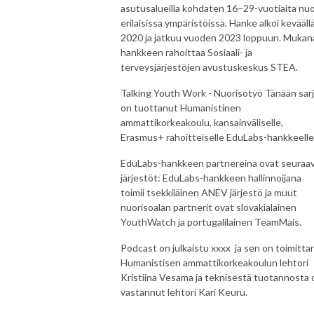
asutusalueilla kohdaten 16–29-vuotiaita nuo
erilaisissa ympäristöissä. Hanke alkoi kevääll
2020 ja jatkuu vuoden 2023 loppuun. Mukan
hankkeen rahoittaa Sosiaali- ja
terveysjärjestöjen avustuskeskus STEA.
Talking Youth Work - Nuorisotyö Tänään sar
on tuottanut Humanistinen
ammattikorkeakoulu, kansainväliselle,
Erasmus+ rahoitteiselle EduLabs-hankkeelle
EduLabs-hankkeen partnereina ovat seuraa
järjestöt: EduLabs-hankkeen hallinnoijana
toimii tsekkiläinen ANEV järjestö ja muut
nuorisoalan partnerit ovat slovakialainen
YouthWatch ja portugalilainen TeamMais.
Podcast on julkaistu xxxx ja sen on toimitta
Humanistisen ammattikorkeakoulun lehtori
Kristiina Vesama ja teknisestä tuotannosta 
vastannut lehtori Kari Keuru.