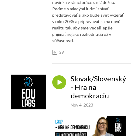
novinka v rámci práce s mládežou.
Poďme s mladými ľuďmi snívať,
predstavovať si ako bude svet vyzerať
v roku 2035 a pripravovať sa na novú
realitu tak, aby sme vedeli lepšie
prijímať nejaké rozhodnutia už v
súčasnosti.
29
Slovak/Slovenský
- Hra na
demokraciu
Nov 4, 2023