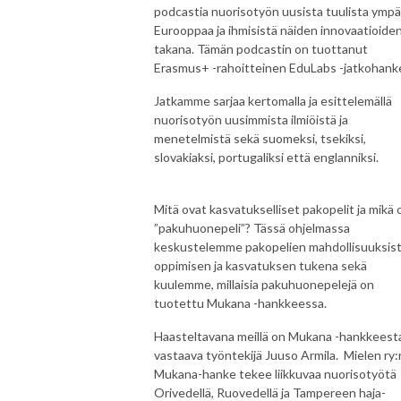
podcastia nuorisotyön uusista tuulista ympä
Eurooppaa ja ihmisistä näiden innovaatioide
takana. Tämän podcastin on tuottanut
Erasmus+ -rahoitteinen EduLabs -jatkohank
Jatkamme sarjaa kertomalla ja esittelemällä
nuorisotyön uusimmista ilmiöistä ja
menetelmistä sekä suomeksi, tsekiksi,
slovakiaksi, portugaliksi että englanniksi.
Mitä ovat kasvatukselliset pakopelit ja mikä 
”pakuhuonepeli”? Tässä ohjelmassa
keskustelemme pakopelien mahdollisuuksis
oppimisen ja kasvatuksen tukena sekä
kuulemme, millaisia pakuhuonepelejä on
tuotettu Mukana -hankkeessa.
Haasteltavana meillä on Mukana -hankkeest
vastaava työntekijä Juuso Armila. Mielen ry:
Mukana-hanke tekee liikkuvaa nuorisotyötä
Orivedellä, Ruovedellä ja Tampereen haja-