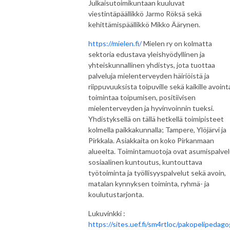
Julkaisutoimikuntaan kuuluvat
viestintäpäällikkö Jarmo Röksä sekä
kehittämispäällikkö Mikko Äärynen.
https://mielen.fi/
Mielen ry on kolmatta
sektoria edustava yleishyödyllinen ja
yhteiskunnallinen yhdistys, jota tuottaa
palveluja mielenterveyden häiriöistä ja
riippuvuuksista toipuville sekä kaikille avoint
toimintaa toipumisen, positiivisen
mielenterveyden ja hyvinvoinnin tueksi.
Yhdistyksellä on tällä hetkellä toimipisteet
kolmella paikkakunnalla; Tampere, Ylöjärvi ja
Pirkkala. Asiakkaita on koko Pirkanmaan
alueelta. Toimintamuotoja ovat asumispalvel
sosiaalinen kuntoutus, kuntouttava
työtoiminta ja työllisyyspalvelut sekä avoin,
matalan kynnyksen toiminta, ryhmä- ja
koulutustarjonta.
Lukuvinkki :
https://sites.uef.fi/sm4rtloc/pakopelipedagog