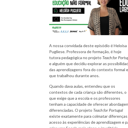
A nossa convidada deste episódio é Heloísa
Pugliese. Professora de formação, é hoje
tutora pedagógica no projeto
Teach for Portu
e alguém que decidiu explorar as possibilida
das aprendizagens fora do contexto formal 
que trabalhou durante anos.
Quando dava aulas, entendeu que os
contextos de cada criança são diferentes, o
que exige que a escola e os professores
tenham a capacidade de oferecer abordage
diferenciadas. O projeto
Teach for Portugal
existe exatamente para colmatar diferenças
acesso às experiências de aprendizagem e p