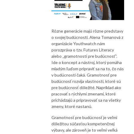
Rôzne generácie majú rôzne predstavy
o svojej budúcnosti. Alena Tomanová z
organizácie Youthwatch nám
porozpráva o tzv. Futures Literacy
alebo „gramotnosti pre budúcnosť“.
Ide o koncept a nástroj, ktorý pomáha
mladým ľuďom pripraviť sa na to, čo nás
v budúcnosti čaká. Gramotnosť pre
budúcnosť rozvíja vlastnosti, ktoré sú
pre budúcnosť dôležité. Napríklad ako
pracovať s rýchlymi zmenami, ktoré
prichádzajú a pripravovať sa na všetky
zmeny, ktoré nastanú.
Gramotnosť pre budúcnosť je veľmi
dôležitou súčasťou kompetenčnej
výbavy, ale zároveň je to veľmi veľká