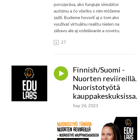
porozpráva, ako funguje simulátor
autizmu a čo všetko s ním môžeme
zažiť. Budeme hovoriť aj o tom ako
využívať virtuálnu realitu nielen na
zábavu ale aj vzdelávanie a osvetu.
27
Finnish/Suomi -
Nuorten reviireillä.
Nuoristotyötä
kauppakeskuksissa.
Sep 26, 2023