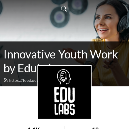
Innovative Youth Work
by EduLabs
https://feed.podbean.com/edulabs/feed.xml