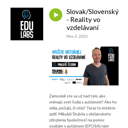
Slovak/Slovenský
- Reality vo
vzdelávaní
Nov 3, 2023
Zamysleli ste sa už nad tým, ako
vnímajú svet ľudia s autizmom? Ako ho
vidia, počujú, či cítia? Teraz to môžete
zažiť. Mikuláš Štubňa z občianskeho
združenia Spoločnosť na pomoc
osobám s autizmom (SPOSA) nám