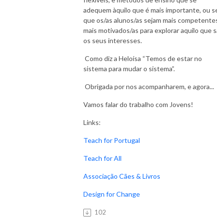
adequem àquilo que é mais importante, ou se
que os/as alunos/as sejam mais competente
mais motivados/as para explorar aquilo que 
os seus interesses.
Como diz a Heloísa “Temos de estar no
sistema para mudar o sistema”.
Obrigada por nos acompanharem, e agora...
Vamos falar do trabalho com Jovens!
Links:
Teach for Portugal
Teach for All
Associação Cães & Livros
Design for Change
102